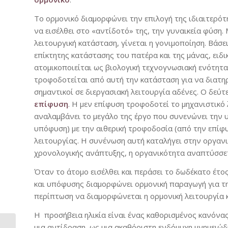
Το ορμονικό διαμορφώνει την επιλογή της ιδιαιτερότ
να εισέλθει στο «αντίδοτό» της, την γυναικεία φύση.
λειτουργική κατάσταση, γίνεται η γονιμοποίηση. Βάσε
επίκτητης κατάστασης του πατέρα και της μάνας, ειδι
ατομικοποιείται ως βιολογική τεχνογνωσιακή ενότητα
τροφοδοτείται από αυτή την κατάσταση για να διατηρη
σημαντικοί σε διεργασιακή λειτουργία αδένες. Ο δεύτ
επίφυση
. Η μεν επίφυση τροφοδοτεί το μηχανιστικό
αναλαμβάνει το μεγάλο της έργο που συνενώνει την 
υπόφυση) με την αιθερική τροφοδοσία (από την επίφυσ
λειτουργίας. Η συνένωση αυτή καταλήγει στην οργανι
χρονολογικής ανάπτυξης, η οργανικότητα αναπτύσσετ
Όταν το άτομο εισέλθει και περάσει το δωδέκατο έτος
και υπόφυσης διαμορφώνει ορμονική παραγωγή για τη
περίπτωση να διαμορφώνεται η ορμονική λειτουργία κ
Η προσήβεια ηλικία είναι ένας καθορισμένος κανόνας,
μια αντίδραση, ως μια ακαθόριστη ενδόμυχη μνημειώδη