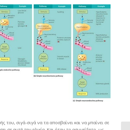
ς του, σιγά-σιγά να τα αποσβαίνει και να μπαίνει σε
ει σε αυτή την ηλικία. Και όταν το ασυνείδητο, ως