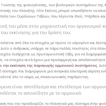
ς Γνώστης της φυσιογένεσης, των βιολογικών συστημάτων της 
τικής του πλανήτη), τότε Εκείνος μπορεί οπωσδήποτε να κάνει
πίπεδα των Ουράνειων Τάξεων, που λέγονται Θεοί, Υπέρθεοι κα
οή του μέσα στην μηχανιστική του οργανισμού και
του εκκίνησης για την δράση του;
οτελείται από όλα τα στοιχεία, με πρώτο το υδρογόνο και δεύτ
. Διότι ο άνθρακας υπάρχει σε πάρα πολλές ποιότητες στα πλα
ιχεία. Εισέρχεται ως πρωταγωνιστική τάξη, για να διαμορφώσει
τσι, τα στοιχεία αυτά έχουν μια προσαρμογή και αποδεκτικότητ
και την εκκίνηση της παραγωγής ορμονικού συστήματος.
Διότ
ό σύστημα. Και διαμορφώνει μια αναγκαία εσωτερική αόρατη εν
φοδοτεί όλο το σώμα, ως επικοινωνιακός παράγοντας.
όμενα είναι αποτέλεσμα και επιτέλεσμα των ορμον
υνδέεται το ασυνείδητο με το ορμονικό;
αση που την προσδιορίζει το πλανητικό μας σύστημα στην φυσι