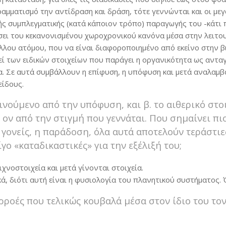
αμματισμό την αντίδραση και δράση, τότε γεννώνται και οι μεγ
ς συμπλεγματικής (κατά κάποιον τρόπο) παραγωγής του -κάτι π
σει του κεκανονισμένου χωροχρονικού κανόνα μέσα στην λειτουρ
λλου ατόμου, που να είναι διαφοροποιημένο από εκείνο στην βι
ί των ειδικών στοιχείων που παράγει η οργανικότητα ως ανταγω
α. Σε αυτά συμβάλλουν η επίφυση, η υπόφυση και μετά αναλαμβά
είδους.
κινούμενο από την υπόφυση, και β. το αιθερικό στ
ον από την στιγμή που γεννάται. Που σημαίνει πι
 γονείς, η παράδοση, όλα αυτά αποτελούν τεράστιε
γο «καταδικαστικές» για την εξέλιξή του;
χνοστοιχεία και μετά γίνονται στοιχεία.
ά, διότι αυτή είναι η φυσιολογία του πλανητικού συστήματος.
ιρροές που τελικώς κουβαλά μέσα στον ίδιο του το