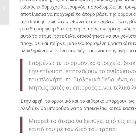
ειδικός ενδόμυχος λειτουργός, προσδιορίζει με προγρ
Αυτοχειρίες
αποτέλεσμα να προχωρεί το άτομο βάσει της ορμονική
αντίδρασης- έως ότου φθάνει στην εφηβεία. Τότε, βά
μια ιδιομορφική ιδιαιτερότητα, προς ανεύρεση ενός ά
αυτό το άτομο, τότε θέλει οπωσδήποτε να συνγονιστε
προχωρεί και παίρνει μια κεκαθορισμένη δραστικότητ
ολοκληρώνουν εκείνο που λέγεται αναπαραγωγή του 
Επομένως α. το ορμονικό στοιχείο, δια
την επίφυση, επηρεάζουν το ανθρώπινο 
του πλανήτη, τα βιολογικά δεδομένα, οι
Μήπως αυτές οι επιρροές είναι τελικά λί
Στην αρχή, το ορμονικό και το αιθερικό υπάρχουν ως ι
Αλλά δεν θα μπορούσα να τα αποκαλέσω καταδικαστικ
Μπορεί το άτομο να ξεφύγει από τις επ
εαυτό του με τον δικό του τρόπο;