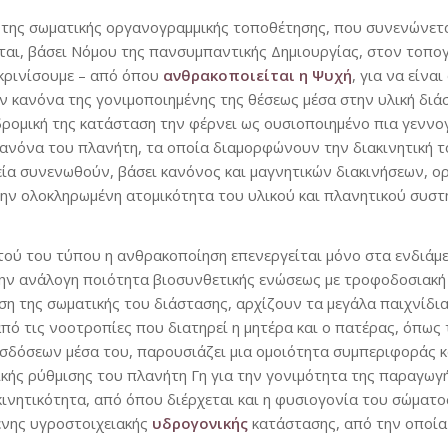
 της σωματικής οργανογραμμικής τοποθέτησης, που συνενώνεται
ται, βάσει Νόμου της πανσυμπαντικής Δημιουργίας, στον τοπο
κρινίσουμε – από όπου
ανθρακοποιείται η Ψυχή
, για να είν
τον κανόνα της γονιμοποιημένης της θέσεως μέσα στην υλική δ
δρομική της κατάσταση την φέρνει ως ουσιοποιημένο πια γεννο
ανόνα του πλανήτη, τα οποία διαμορφώνουν την διακινητική 
εία συνενωθούν, βάσει κανόνος και μαγνητικών διακινήσεων, ο
στην ολοκληρωμένη ατομικότητα του υλικού και πλανητικού συσ
ού του τύπου η ανθρακοποίηση επενεργείται μόνο στα ενδιάμ
ι την ανάλογη ποιότητα βιοσυνθετικής ενώσεως με τροφοδοσιακή
η της σωματικής του διάστασης, αρχίζουν τα μεγάλα παιχνίδια 
πό τις νοοτροπίες που διατηρεί η μητέρα και ο πατέρας, όπως 
δόσεων μέσα του, παρουσιάζει μια ομοιότητα συμπεριφοράς και
κής ρύθμισης του πλανήτη Γη για την γονιμότητα της παραγωγ
κινητικότητα, από όπου διέρχεται και η φυσιογονία του σώματο
μένης υγροστοιχειακής
υδρογονικής
κατάστασης, από την οποία