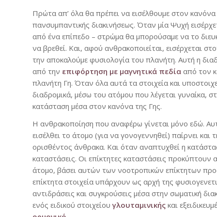
Πρώτα απ’ όλα θα πρέπει να εισέλθουμε στον κανόνα
πανσυμπαντικής διακινήσεως. Όταν μία Ψυχή εισέρχε
από ένα επίπεδο – στρώμα θα μπορούσαμε να το διευ
να βρεθεί. Και, αφού ανθρακοποιείται, εισέρχεται σ
την αποκαλούμε φυσιολογία του πλανήτη. Αυτή η δια
από την
επιφόρτηση με μαγνητικά πεδία
από τον κ
πλανήτη Γη. Όταν όλα αυτά τα στοιχεία και υποστοιχ
διαδρομικά, μέσω του ατόμου που λέγεται γυναίκα, 
κατάσταση μέσα στον κανόνα της Γης.
Η ανθρακοποίηση που αναφέρω γίνεται μόνο εδώ. Αυτ
εισέλθει το άτομο (για να γονογεννηθεί) παίρνει κα
ορισθέντος άνθρακα. Και όταν αναπτυχθεί η κατάστασ
καταστάσεις. Οι επίκτητες καταστάσεις προκύπτουν α
άτομο, βάσει αυτών των νοοτροπικών επίκτητων προσ
επίκτητα στοιχεία υπάρχουν ως αρχή της φυσιογενετι
αντιδράσεις και συγκρούσεις μέσα στην σωματική δια
ενός ειδικού στοιχείου
γλουταμινικής
και εξειδικευ
ορμονικό
.