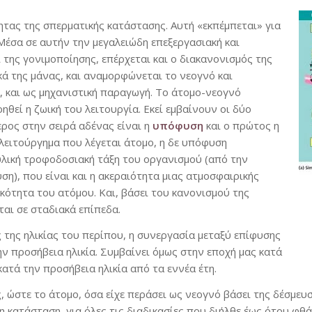
ητας της σπερματικής κατάστασης. Αυτή «εκπέμπεται» για
 Μέσα σε αυτήν την μεγαλειώδη επεξεργασιακή και
ι της γονιμοποίησης, επέρχεται και ο διακανονισμός της
κά της μάνας, και αναμορφώνεται το νεογνό και
, και ως μηχανιστική παραγωγή. Το άτομο-νεογνό
θεί η ζωική του λειτουργία. Εκεί εμβαίνουν οι δύο
ερος στην σειρά αδένας είναι η
υπόφυση
και ο πρώτος η
 λειτούργημα που λέγεται άτομο, η δε υπόφυση
υλική τροφοδοσιακή τάξη του οργανισμού (από την
η), που είναι και η ακεραιότητα μιας ατμοσφαιρικής
κότητα του ατόμου. Και, βάσει του κανονισμού της
αι σε σταδιακά επίπεδα.
 της ηλικίας του περίπου, η συνεργασία μεταξύ επίφυσης
ν προσήβεια ηλικία. Συμβαίνει όμως στην εποχή μας κατά
ατά την προσήβεια ηλικία από τα εννέα έτη.
 ώστε το άτομο, όσα είχε περάσει ως νεογνό βάσει της δέσμευσή
 κατάσταση, για όλες τις διαδικασίες που διήλθε έως ότου φθάσ