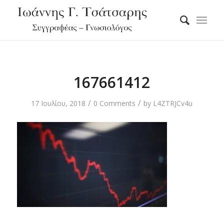
167661412
/
/
17 Ιουλίου, 2018
0 Comments
by
L4ZTRJCv4u