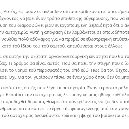
 Αυτός, εφ’ όσον οι άλλοι δεν ανταποκρίθηκαν στις απαιτήσεις
άχνοντας να βρει έναν τρόπο επιθετικής σύγκρουσης, που να 
υση τού διαμορφώνει μιαν ενεργοποιημένη βεβαιότητα ότι ο άλλ
την αυτοχειρία! Αυτή η απόφαση δεν λαμβάνεται σε οποιοδήποτε
 νοιώθει πολύ αδύναμος για να προβεί σε εξωστρεφική επιθετικ
η κατά τού ίδιου του τού εαυτού, απευθύνεται στους άλλους.
ι σε αυτήν την οξύτατη οργανολειτουργική κενότητα που θα το
ς. Τι δρόμος θα είναι αυτός; Πού θα πάει, την στιγμή που ο ί
ίσει το νόημα τού περάσματός του από εδώ; Πώς θα τον δεχτο
ξερε; Όχι. Θα τον γυρίσουν πίσω, σε έναν χώρο όπου δεν θα μπ
ς ακρότητας αυτής που λέγεται αυτοχειρία. Έναν τεράστιο ρόλο
ει θεσπίσει την αυτοχειρία ως λειτουργικό μιας ηθικής καθ’ ό
το παραδεχθεί δημόσια, θεωρεί ότι συνεχίζοντας να ζει δεν απα
νθρωπος να διακόπτει το έργο τής φυσιογένεσης από τον χρονι
ία τού αυτόχειρος δεσμεύονται εδώ και η ψυχή του βρίσκεται σ