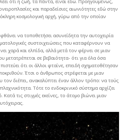
ει ότι η ζωή, τα πάντα, είναι εδώ. Προηγουμένως,
 ονειροπλασίες και παραδείσιες αιωνιότητες εδώ στην
λόκληρη κοσμολογική αρχή, γύρω από την οποίαν
 φθάνει να τοποθετήσει ασυνείδητα την αυτοχειρία
εματολογικές συστοιχειώσεις που καταφέρνουν να
ι χαρά και ελπίδα, αλλά μετά τον φέρνει σε μιαν
υ μετατρέπεται σε βεβαιότητα- ότι για όλα όσα
ή πιστεύει ότι οι άλλοι φταίνε, επειδή σχηματοθέτησαν
ποκριθούν. Έτσι ο άνθρωπος στρέφεται με μιαν
ου τον διέπει, ανακαλύπτει έναν άλλον τρόπο: να τούς
πλαχνικότητα. Τότε το ενδοκρινικό σύστημα αρχίζει
 Κατά τις στιγμές εκείνες, το άτομο βιώνει μιαν
αυτόχειρας.