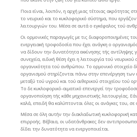
Ποια είναι, λοιπόν, η αρχή μιας τέτοιας ακρότητας 
το νευρικό και το κυκλοφορικό σύστημα, που εργάζοντ
λειτουργιών του. Μέσα σε αυτά ο εγκέφαλος τού ανθ
Οι ορμονικές παραγωγές με τις διαφοροποιημένες τους
ενεργειακή τροφοδοσία που έχει ανάγκη ο οργανισμός
να δίδουν την δυνατότητα εκκίνησης τής αντίληψης γι
συνεχεία, ειδική θέση έχει η λειτουργία τού νευρικο
οργανικότητα τού ανθρώπου. Το ορμονικό στοιχείο δί
οργανισμού στηρίζονται πάνω στην επενέργηση των 
μεταξύ τού υγρού και τού αιθερικού στοιχείου τού ορ
Το δε κυκλοφορικό-αιματικό επενεργεί την τροφοδοσι
οργανοποίηση τής κάθε μηχανιστικής λειτουργίας. Εά
καλά, επειδή θα καλύπτονται όλες οι ανάγκες του, σε 
Μέσα σε όλη αυτήν την διακλαδωτική κυκλοφορική κατ
επιρροής. Βέβαια, οι υδατάνθρακες δεν αντιπροσωπεύ
δίδει την δυνατότητα να ενεργοποιείται.