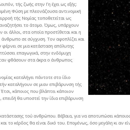
οιπόν, τής ζωής στην Γη έχει ως εξής:
ωμένη Φύση με πλεονάζουσα αντινομική
πιρροή τής Νομίας τοποθετείται ως
 αναζητήσει το άτομο. Όμως, υπάρχουν
 οι άλλοι, στα οποία προστίθεται και η
ν άνθρωπο σε σύγχυση. Τον αφοπλίζει και
 φέρνει σε μια κατάσταση απόλυτης
πτύσσει επαγωγικά, στην ενδόμυχη
 όταν φθάσουν στα άκρα ο άνθρωπος
νομίας καταλήγει πάντοτε στο ίδιο
τήν καταλήγουν σε μιαν επιβάρυνση τής
. Έτσι, κάποιος που βλάπτει κάποιον
, επειδή θα υποστεί την ίδια επιβάρυνση
κατάστασης τού ανθρώπου. Βέβαια, για να αποτυπώσει κάποιος
και το κέρδος θα είναι δικό του. Επομένως, όσο μεγάλη κι αν ε