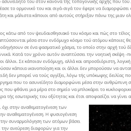
 ασυνείδητό του στον κανόνα τής τοπογονικής αρχής που τού λέ
ρέασε το ορμονικό του και σιγά-σιγά τον έφερε να διαμορφώσει
άτη και μάλιστα κάποιοι από αυτούς στήριξαν πάνω της μιαν ο
ος κάτω από τον ψευδαισθησιακό του κόσμο και πώς στο τέλος
απτύσσονται μέσα στον ενδόμυχο κόσμο τού ατόμου κάποιες θ
δηγήσουν σε ένα φασματικό χάσμα, το οποίο στην αρχή τού δίνε
νικά. Κατά τον χρόνο αυτόν αναπτύσσει την νοητική σκέψη -πο
ε οι άλλοι. Σε κάποιαν ενδόμυχη, αλλά και απροσδιόριστη, λογικ
ούσαν κάποια ικανοποίηση και οι άλλοι δεν μπορούσαν να αντα
ειδή δεν μπορεί να τούς αγγίξει, λόγω τής υπόκωφης δειλίας π
νούργημα που το ασυνείδητο διαμορφώνει μέσα στην ανθρώπινη σ
 που φθάνει μια μέρα στο σημείο να μπλοκάρει το κυκλοφορικό.
ρα τής εσωτερικής του οξύτητας και έτσι αποφασίζει να γίνει 
ι όχι στην αναθεματογένεση των
την αναθεματογένεση. Η φυσιογένεση
στην συναρμολόγηση των ατόμων βάσει
 την ανεύρεση διαφορών για την