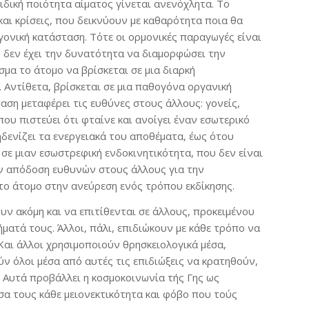
ιδική ποιότητα αίματος γίνεται ανενόχλητα. Το
αι κρίσεις, που δεικνύουν με καθαρότητα ποια θα
ογονική κατάσταση. Τότε οι ορμονικές παραγωγές είναι
 δεν έχει την δυνατότητα να διαμορφώσει την
σμα το άτομο να βρίσκεται σε μια διαρκή
 Αντίθετα, βρίσκεται σε μια παθογόνα οργανική
ταση μεταφέρει τις ευθύνες στους άλλους: γονείς,
ου πιστεύει ότι φταίνε και ανοίγει έναν εσωτερικό
δενίζει τα ενεργειακά του αποθέματα, έως ότου
 σε μιαν εσωστρεφική ενδοκινητικότητα, που δεν είναι
ην απόδοση ευθυνών στους άλλους για την
το άτομο στην ανεύρεση ενός τρόπου εκδίκησης.
ν ακόμη και να επιτίθενται σε άλλους, προκειμένου
ματά τους. Άλλοι, πάλι, επιδιώκουν με κάθε τρόπο να
Και άλλοι χρησιμοποιούν θρησκειολογικά μέσα,
ν όλοι μέσα από αυτές τις επιδιώξεις να κρατηθούν,
 Αυτά προβάλλει η κοσμοκοινωνία τής Γης ως
σα τους κάθε μειονεκτικότητα και φόβο που τούς