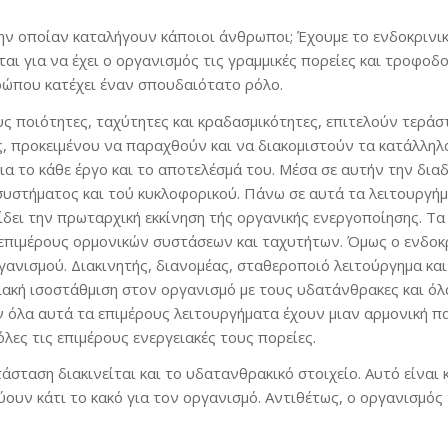
στην οποίαν καταλήγουν κάποιοι άνθρωποι; Έχουμε το ενδοκρινι
αι για να έχει ο οργανισμός τις γραμμικές πορείες και τροφοδ
ρώπου κατέχει έναν σπουδαιότατο ρόλο.
 ποιότητες, ταχύτητες και κραδασμικότητες, επιτελούν τεράστι
, προκειμένου να παραχθούν και να διακομιστούν τα κατάλληλα
α το κάθε έργο και το αποτελέσμά του. Μέσα σε αυτήν την διαδ
ύ συστήματος και τού κυκλοφορικού. Πάνω σε αυτά τα λειτουργή
δει την πρωταρχική εκκίνηση τής οργανικής ενεργοποίησης. Τα 
επιμέρους ορμονικών συστάσεων και ταχυτήτων. Όμως ο ενδοκρ
γανισμού. Διακινητής, διανομέας, σταθεροποιό λειτούργημα και
ακή ισοστάθμιση στον οργανισμό με τους υδατάνθρακες και όλα
ν όλα αυτά τα επιμέρους λειτουργήματα έχουν μιαν αρμονική π
όλες τις επιμέρους ενεργειακές τους πορείες.
άσταση διακινείται και το υδατανθρακικό στοιχείο. Αυτό είναι
ουν κάτι το κακό για τον οργανισμό. Αντιθέτως, ο οργανισμός