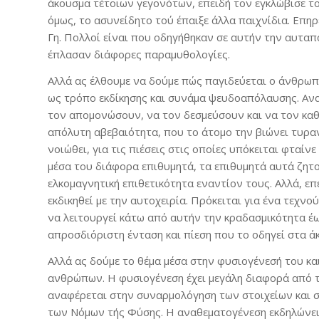
άκουσμα τέτοιων γεγονότων, επειδή τον εγκλώβισε το
όμως, το ασυνείδητο τού έπαιξε άλλα παιχνίδια. Επη
Γη. Πολλοί είναι που οδηγήθηκαν σε αυτήν την αυταπ
έπλασαν διάφορες παραμυθολογίες.
Αλλά ας έλθουμε να δούμε πώς παγιδεύεται ο άνθρωπ
ως τρόπο εκδίκησης και συνάμα ψευδοαπόλαυσης. Αν
τον απομονώσουν, να τον δεσμεύσουν και να τον καθο
απόλυτη αβεβαιότητα, που το άτομο την βιώνει τυραν
νοιώθει, για τις πιέσεις στις οποίες υπόκειται φταίν
μέσα του διάφορα επιθυμητά, τα επιθυμητά αυτά ζητ
ελκομαγνητική επιθετικότητα εναντίον τους. Αλλά, επ
εκδικηθεί με την αυτοχειρία. Πρόκειται για ένα τεχ
να λειτουργεί κάτω από αυτήν την κραδασμικότητα έως
απροσδιόριστη ένταση και πίεση που το οδηγεί στα άκ
Αλλά ας δούμε το θέμα μέσα στην φυσιογένεσή του κα
ανθρώπων. Η φυσιογένεση έχει μεγάλη διαφορά από 
αναφέρεται στην συναρμολόγηση των στοιχείων και 
των Νόμων τής Φύσης. Η αναθεματογένεση εκδηλώνει