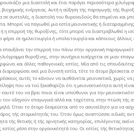
ρουσιάζει μια διαστολή και έτσι παράγει περισσότερα χιλιόγρ
βιοχημικής ενέργειας. Αυτή η αύξηση τής παραγωγής τής θυροξίν
σε συστολές, η διαστολή του θυρεοειδούς θα επιμείνει και μπο
τα. Μπορεί να παγιωθεί μια εστία μειονεκτικής ή διαταραγμένης
 ή η επιρροή τής θυροξίνης, τότε μπορεί να διαστρεβλωθεί η 
 φέρει σε ημιλειτουργία ή υπολειτουργία και κάποιους άλλους 
 να επαυξάνει την επιρροή του πάνω στην οργανική παραγωγικό
λιόγραμμα θυροξίνης, στην συνέχεια εισέρχεται σε μιαν επαγ
ρφώνει και άλλες παθογονικές εστίες. Μία από τις σπουδαιότερ
διαμορφώσει εκεί μια δυνατή εστία, τότε το άτομο βρίσκεται σ
ρέσκειες αυτές το κάνουν να αισθάνεται μειονεκτικά, χωρίς να
ντίληψη που να τού ξεκαθαρίζει ότι η μειονεκτικότητα αυτή είν
εαυτό του να βρει ποιοι είναι υπεύθυνοι για την μειονεκτικότ
 τον οδηγούν επαγωγικά αλλά και ταχύτατα, στην πτώση τής αν
ηλά. Όταν το άτομο δεσμεύεται από το ασυνείδητο για να ασχο
 βάρος τής ατομικότητάς του. Όταν όμως αναπτύσσει ειδικές αν
τα τής θετικής ή τής αρνητικής κατηγορίας, επιλέγοντας εκείν
ες εστίες μέσα στην οργανικότητά του. Οι εστίες τής θετικότητ