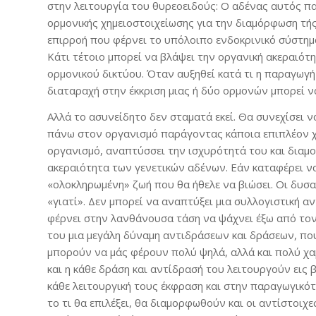
στην λειτουργία του θυρεοειδούς: Ο αδένας αυτός πα
ορμονικής χημειοστοιχείωσης για την διαμόρφωση τής 
επιρροή που φέρνει το υπόλοιπο ενδοκρινικό σύστημα 
Κάτι τέτοιο μπορεί να βλάψει την οργανική ακεραιότη
ορμονικού δικτύου. Όταν αυξηθεί κατά τι η παραγωγή
διαταραχή στην έκκριση μιας ή δύο ορμονών μπορεί να
Αλλά το ασυνείδητο δεν σταματά εκεί. Θα συνεχίσει
πάνω στον οργανισμό παράγοντας κάποια επιπλέον χι
οργανισμό, αναπτύσσει την ισχυρότητά του και διαμο
ακεραιότητα των γενετικών αδένων. Εάν καταφέρει να 
«ολοκληρωμένη» ζωή που θα ήθελε να βιώσει. Οι δυσα
«γιατί». Δεν μπορεί να αναπτύξει μια συλλογιστική α
φέρνει στην λανθάνουσα τάση να ψάχνει έξω από τον 
του μια μεγάλη δύναμη αντιδράσεων και δράσεων, που
μπορούν να μάς φέρουν πολύ ψηλά, αλλά και πολύ χαμ
και η κάθε δράση και αντίδρασή του λειτουργούν εις
κάθε λειτουργική τους έκφραση και στην παραγωγικότη
το τι θα επιλέξει, θα διαμορφωθούν και οι αντίστοιχ