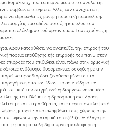
αμμα θυροξίνης, που τα περνά μέσα στο σύνολο τής
ης συμβαίνει στιγμιαία. Αλλά, εάν συνεχιστεί η
ρεί να εδραιωθεί ως μόνιμη ποσοτική παρέκκλιση.
 λειτουργίας του αδένα αυτού, ή και όλου του
ισορροπία ολόκληρου τού οργανισμού. Ταυτοχρόνως η
αδένες.
τητα. Αφού κατορθώσει να αναπτύξει την επιρροή του
ωγική πορεία επαύξησης τής επιρροής του πάνω στον
ες επιρροές που επιδιώκει είναι πάνω στην ορμονική
ε κάποιες ενδόμυχες δυσαρέσκειες σε σχέση με την
 μπορεί να προσδιορίσει ξεκάθαρα μέσα του το
αι παραγόμενη από τον ίδιον. Το ασυνείδητο τον
ητά του. Από την στιγμή εκείνη διοργανώνεται μέσα
τίληψής του. Βλέπετε, η δράση και η αντίδραση
λείται με κατώτερα θέματα, τότε πέφτει αντιληψιακά
τιλήψεις, μπορεί να καταλαμβάνει τους χώρους στην
α που ωφελούν την ατομική του εξέλιξη. Ανάλογα με
ας αποφέρουν μια καλή δημιουργική κυκλοφορική