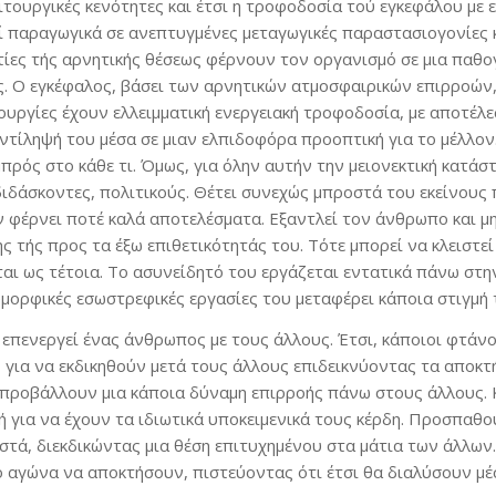
ουργικές κενότητες και έτσι η τροφοδοσία τού εγκεφάλου με ε
εί παραγωγικά σε ανεπτυγμένες μεταγωγικές παραστασιογονίες κ
εστίες τής αρνητικής θέσεως φέρνουν τον οργανισμό σε μια παθ
. Ο εγκέφαλος, βάσει των αρνητικών ατμοσφαιρικών επιρροών,
τουργίες έχουν ελλειμματική ενεργειακή τροφοδοσία, με αποτέλε
ντίληψή του μέσα σε μιαν ελπιδοφόρα προοπτική για το μέλλον.
μπρός στο κάθε τι. Όμως, για όλην αυτήν την μειονεκτική κατάσ
ιδάσκοντες, πολιτικούς. Θέτει συνεχώς μπροστά του εκείνους π
ν φέρνει ποτέ καλά αποτελέσματα. Εξαντλεί τον άνθρωπο και μη
 τής προς τα έξω επιθετικότητάς του. Τότε μπορεί να κλειστεί
ται ως τέτοια. Το ασυνείδητό του εργάζεται εντατικά πάνω στ
μορφικές εσωστρεφικές εργασίες του μεταφέρει κάποια στιγμή 
επενεργεί ένας άνθρωπος με τους άλλους. Έτσι, κάποιοι φτάνου
 για να εκδικηθούν μετά τους άλλους επιδεικνύοντας τα αποκτή
 προβάλλουν μια κάποια δύναμη επιρροής πάνω στους άλλους. 
 για να έχουν τα ιδιωτικά υποκειμενικά τους κέρδη. Προσπαθού
τά, διεκδικώντας μια θέση επιτυχημένου στα μάτια των άλλων.
ο αγώνα να αποκτήσουν, πιστεύοντας ότι έτσι θα διαλύσουν μέ