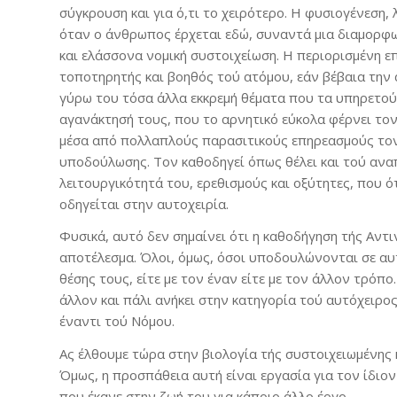
σύγκρουση και για ό,τι το χειρότερο. Η φυσιογένεση, λ
όταν ο άνθρωπος έρχεται εδώ, συναντά μια διαμορφ
και ελάσσονα νομική συστοιχείωση. Η περιορισμένη ε
τοποτηρητής και βοηθός τού ατόμου, εάν βέβαια την
γύρω του τόσα άλλα εκκρεμή θέματα που τα υπηρετούν
αγανάκτησή τους, που το αρνητικό εύκολα φέρνει το
μέσα από πολλαπλούς παρασιτικούς επηρεασμούς τον
υποδούλωσης. Τον καθοδηγεί όπως θέλει και τού ανα
λειτουργικότητά του, ερεθισμούς και οξύτητες, που
οδηγείται στην αυτοχειρία.
Φυσικά, αυτό δεν σημαίνει ότι η καθοδήγηση τής Αντι
αποτέλεσμα. Όλοι, όμως, όσοι υποδουλώνονται σε αυ
θέσης τους, είτε με τον έναν είτε με τον άλλον τρόπο
άλλον και πάλι ανήκει στην κατηγορία τού αυτόχειρος
έναντι τού Νόμου.
Ας έλθουμε τώρα στην βιολογία τής συστοιχειωμένης 
Όμως, η προσπάθεια αυτή είναι εργασία για τον ίδιον 
που έκανε στην ζωή του για κάποιο άλλο έργο.