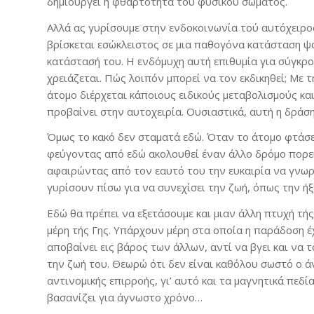
δημιουργεί η φθαρτότητα τού φυσικού σώματος.
Αλλά ας γυρίσουμε στην ενδοκοινωνία τού αυτόχειρος.
βρίσκεται εσώκλειστος σε μια παθογόνα κατάσταση ψ
κατάστασή του. Η ενδόμυχη αυτή επιθυμία για σύγκρο
χρειάζεται. Πώς λοιπόν μπορεί να τον εκδικηθεί; Με 
άτομο διέρχεται κάποιους ειδικούς μεταβολισμούς και
προβαίνει στην αυτοχειρία. Ουσιαστικά, αυτή η δράσ
Όμως το κακό δεν σταματά εδώ. Όταν το άτομο φτάσε
φεύγοντας από εδώ ακολουθεί έναν άλλο δρόμο πορεία
αφαιρώντας από τον εαυτό του την ευκαιρία να γνωρ
γυρίσουν πίσω για να συνεχίσει την ζωή, όπως την ή
Εδώ θα πρέπει να εξετάσουμε και μιαν άλλη πτυχή τή
μέρη τής Γης. Υπάρχουν μέρη στα οποία η παράδοση έχ
αποβαίνει εις βάρος των άλλων, αντί να βγει και να 
την ζωή του. Θεωρώ ότι δεν είναι καθόλου σωστό ο ά
αντινομικής επιρροής, γι’ αυτό και τα μαγνητικά πεδ
βασανίζει για άγνωστο χρόνο…