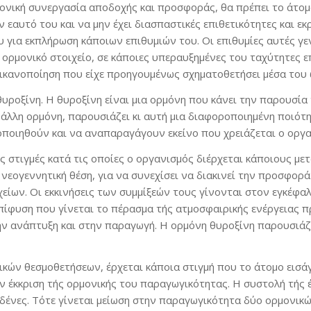
μονική συνεργασία αποδοχής και προσφοράς, θα πρέπει το άτομο
 εαυτό του και να μην έχει διασπαστικές επιθετικότητες και εκ
για εκπλήρωση κάποιων επιθυμιών του. Οι επιθυμίες αυτές γε
Το ορμονικό στοιχείο, σε κάποιες υπεραυξημένες του ταχύτητες
 ικανοποίηση που είχε προηγουμένως σχηματοθετήσει μέσα του 
η θυροξίνη. Η θυροξίνη είναι μια ορμόνη που κάνει την παρουσ
ε άλλη ορμόνη, παρουσιάζει κι αυτή μια διαφοροποιημένη ποιό
οποιηθούν και να αναπαραγάγουν εκείνο που χρειάζεται ο οργα
ς στιγμές κατά τις οποίες ο οργανισμός διέρχεται κάποιους μετ
 νεογεννητική θέση, για να συνεχίσει να διακινεί την προσφο
είων. Οι εκκινήσεις των συμμίξεών τους γίνονται στον εγκέφα
πίφυση που γίνεται το πέρασμα τής ατμοσφαιρικής ενέργειας π
την ανάπτυξη και στην παραγωγή. Η ορμόνη θυροξίνη παρουσιάζε
ών θεσμοθετήσεων, έρχεται κάποια στιγμή που το άτομο εισάγε
ην έκκριση τής ορμονικής του παραγωγικότητας. Η συστολή τής 
 αδένες. Τότε γίνεται μείωση στην παραγωγικότητα δύο ορμονικ