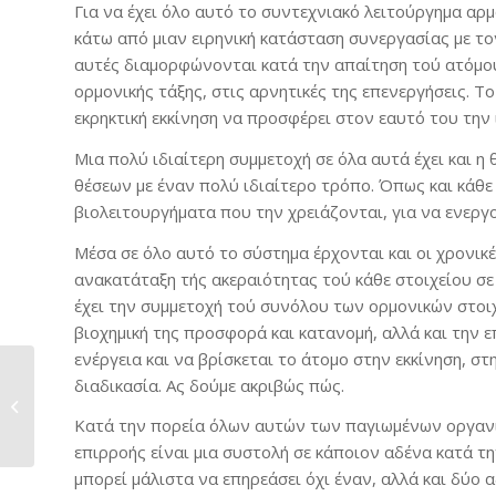
Για να έχει όλο αυτό το συντεχνιακό λειτούργημα αρ
κάτω από μιαν ειρηνική κατάσταση συνεργασίας με τον
αυτές διαμορφώνονται κατά την απαίτηση τού ατόμου 
ορμονικής τάξης, στις αρνητικές της επενεργήσεις. 
εκρηκτική εκκίνηση να προσφέρει στον εαυτό του την
Μια πολύ ιδιαίτερη συμμετοχή σε όλα αυτά έχει και 
θέσεων με έναν πολύ ιδιαίτερο τρόπο. Όπως και κάθ
βιολειτουργήματα που την χρειάζονται, για να ενεργ
Μέσα σε όλο αυτό το σύστημα έρχονται και οι χρονικέ
ανακατάταξη τής ακεραιότητας τού κάθε στοιχείου σε
έχει την συμμετοχή τού συνόλου των ορμονικών στοιχ
βιοχημική της προσφορά και κατανομή, αλλά και την ε
ενέργεια και να βρίσκεται το άτομο στην εκκίνηση, σ
διαδικασία. Ας δούμε ακριβώς πώς.
Περί Οικονομικής
Κρίσης της Εποχής μας
Κατά την πορεία όλων αυτών των παγιωμένων οργανικ
επιρροής είναι μια συστολή σε κάποιον αδένα κατά τ
μπορεί μάλιστα να επηρεάσει όχι έναν, αλλά και δύο