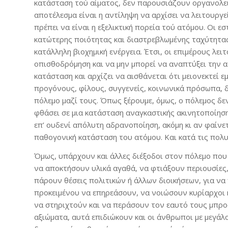
κατάσταση τού αίματος, δεν παρουσιάζουν οργανολειτ
αποτέλεσμα είναι η αντίληψη να αρχίσει να λειτουργ
πρέπει να είναι η εξελικτική πορεία τού ατόμου. Οι 
κατώτερης ποιότητας και διαστρεβλωμένης ταχύτητας
κατάλληλη βιοχημική ενέργεια. Έτσι, οι επιμέρους λει
οπισθοδρόμηση και να μην μπορεί να αναπτύξει την α
κατάσταση και αρχίζει να αισθάνεται ότι μειονεκτεί ε
προγόνους, φίλους, συγγενείς, κοινωνικά πρόσωπα, δ
πόλεμο μαζί τους. Όπως ξέρουμε, όμως, ο πόλεμος δε
φθάσει σε μια κατάσταση αναγκαστικής ακινητοποίησης
επ’ ουδενί απόλυτη αδρανοποίηση, ακόμη κι αν φαίνε
παθογονική κατάσταση του ατόμου. Και κατά τις πολυ
Όμως, υπάρχουν και άλλες διέξοδοι στον πόλεμο που 
να αποκτήσουν υλικά αγαθά, να φτιάξουν περιουσίες,
πάρουν θέσεις πολιτικών ή άλλων διοικήσεων, για να
προκειμένου να επηρεάσουν, να νοιώσουν κυρίαρχοι ή
να στηριχτούν και να περάσουν τον εαυτό τους μπροσ
αξιώματα, αυτά επιδιώκουν και οι άνθρωποι με μεγάλ